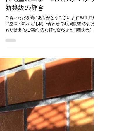
Junichi Kudo
7月8日
読了時間: 5分
住宅塗装工事 耐久性が上がり
新築級の輝き
ご覧いただき誠にありがとうございます🙇🏻 戸建
て塗装の流れ ①お問い合わせ ②現場調査 ③お見積
もり提出 ④ご契約 ⑤お打ち合わせと日程決め(お
色決め) 工程 ①足場設置 ②高圧洗浄機 ③シール工
事(下地補修ひび割れ) ④塗装塗装 ⑤足場解体 施工
のご紹介⇩ 屋根ビフォー (築10年から塗り替え時
期) 屋根アフター 外壁ビフォー 外壁アフター アフ
ター ビフォー ビフォー アフター
施工手順 (足場を設置した後、高圧洗洗
浄後) シール工事に入ります🏠 ①シール工事 ひび
割れなど繋ぎ目目地、窓まわりなど オートンイク
シード (耐久年数約10-30年)
https://autochem.co.jp/929/ ②外壁塗装 (シール工
事が終わり塗装工事に入ります) 材料搬入 ①パー