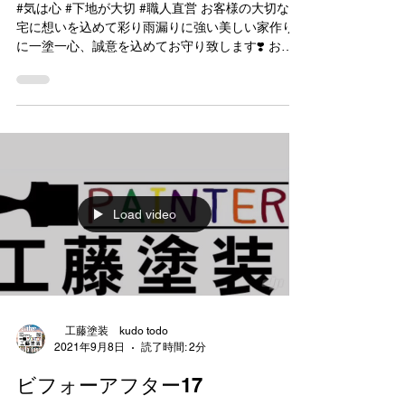
工藤塗装 kudo todo
2021年9月23日
読了時間: 1分
ビフォーアフター🌈
#気は心 #下地が大切 #職人直営 お客様の大切な住
宅に想いを込めて彩り雨漏りに強い美しい家作り
に一塗一心、誠意を込めてお守り致します❣️ お客
様の家は美しく輝かせ蘇らせるそれが好きだから
こそ望みです🌈 自分の家のように塗心、 そして性
能重視で彩りは作品...