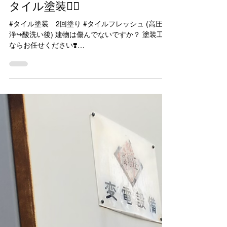
工藤塗装 kudo todo
2021年11月30日
読了時間: 2分
タイル塗装❤️‍🔥
#タイル塗装 2回塗り #タイルフレッシュ (高圧洗
浄↪︎酸洗い後) 建物は傷んでないですか？ 塗装工事
ならお任せください❣️
______________________________________ #
職人直営 お客様の大切な住宅に想いを込めて彩り
雨漏りに強い家作りに一塗一心お守り致します🏡
お客様の家は美しく輝かせ蘇らせるそれこそが望
みで大好きです🌈 自分の家のように塗心、彩りは
作品 相談価格、低コストで質と情熱を❤️‍🔥 営業トー
クは得意じゃありませんが お客様のご要望を丁寧
にお聞きし、長持ちする美しい真面目な最高の塗
装をお届けします🏡🌈 工藤塗装では #外壁4回塗
り 下地が大事 1回目 #サービス 建物も共に年を