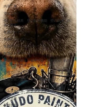
内装工事
塗装工事
壁の防水効果 壁の防水機能 壁の防水 雨
漏れ防止
無題のカテゴリー
無題のカテゴリー
無題のカテゴリー
無題のカテゴリー
戸建て塗り替え 外壁塗装 屋根塗装 鉄部
塗装 木部塗装塗装 タイル塗装
戸建て アパート マンション建物塗装工事
工藤塗装／塗装工事専門店/戸建て/アパート/
マンション
モルタル造形 エイジング塗装
屋根塗装
屋根塗装