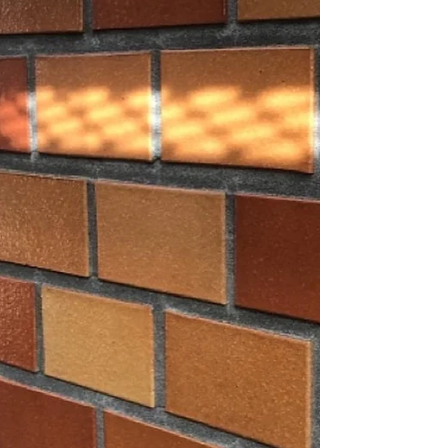
フェクトシーラー１回無料(下塗り) ②Sdサーフ１
回(下塗り) ③プレミアム無機(中塗り１回上塗り１
回塗り) (耐久年数約18年から)環境や下地により異
なります ↑塗らない物に養生(ビニールなど)を行い
塗装を開始いたします。 ①パーフェクトシーラー
及びハイ