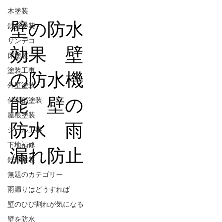
木塗装
壁の防水
鉄分塗装
サンデコ
効果 壁
床塗装
塗装工事
の防水機
外壁塗装
能 壁の
付帯部塗装
屋根塗装
防水 雨
シール工事
下地補修
漏れ防止
鉄部塗装
無題のカテゴリー
雨漏りはどうすれば
壁のひび割れが気になる
壁を防水