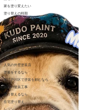
家を塗り変えたい
塗り替えの時期
防水効果
防水
壁の雨漏り
壁のひび割れ
家の塗装
壁の修理
人気の外壁塗装店
塗装をするなら
無江戸川区で塗装を頼むなら
鉄部の塗装工事
塗り替えるなら
住宅塗り替え
レジン