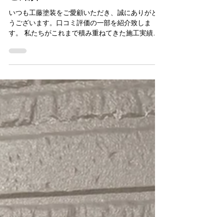
お客様の評価レビュー口コミを
ご紹介！
いつも工藤塗装をご愛顧いただき、誠にありがと
うございます。口コミ評価の一部を紹介致しま
す。 私たちがこれまで積み重ねてきた施工実績
と、お客様からいただいた数多くの口コミや高評
価は、何よりの財産で宝です。ありがとうござい
ました！ 一件一件のご依頼に真剣に向き合い、お
客様にご満足いただけた結果として、このような
温かいお言葉をいただけることを大変嬉しく思っ
ております。 お客様からいただいた貴重なご意
見、口コミは、私たちにとって大きな励みになり
ます。 日ごろからお客様の声に耳を傾け、より良
いサービスの提供に努めてまいります！ お客様か
らいただく口コミには、 ・職人の対応が丁寧だっ
た ・工事内容の説明が分かりやすかった ・仕上が
りが想像以上だった ・安心して任せることができ
た ・細かな要望にも対応してくれた など、多くの
嬉しいお声をいただいております。 私たちは単に
塗装を行うだけではなく、お客様との信頼関係を