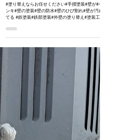
Load video
工藤塗装 kudo todo
2021年9月8日
読了時間: 2分
ビフォーアフター17
#塗り替えならお任せください#手摺塗装#壁が#ペ
ンキ#壁の塗装#壁の防水#壁のひび割れ#壁が汚れ
てる #鉄塗装#鉄部塗装#外壁の塗り替え#塗装工事
#防水効果#建造物の塗装#建造物塗り替え#綺麗に
したい#やっぱこれだね#綺麗になる#十人十色#建
造物を塗りたい#家を塗りたい#住宅塗