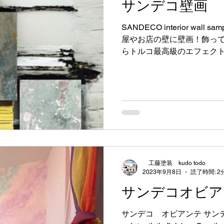
サンデコ壁画
CRオリゴマー配合により、
し、汚れの付着を抑制。 * 豊富なカラーバリエーション:
SANDECO interior wall s
220色以上のカラーがあり
屋やお店の壁に壁画！飾って楽
ネートが可能。 * ノンブリード性: 可塑剤を含まないた
らトルコ最高級のエフェク
め、シーリング材の上に塗
の壁画🖼️ 壁にアートを空間を
くい。 主な用途 * 窯業系サ
工藤塗装 kudo todo
2023年9月8日
読了時間: 2
サンデコオビア
サンデコ オビアンテ サンデコオ