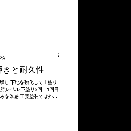
/products/building/49/?
gnid=23769761271&gbraid=0
nk0mt7fnW9MI8r ①下塗り②
 上塗り (築10年から) 新築
屋根（トタン屋根）も 定期塗
・雨・酸性雨の影響を直接受
機能が低下 放置するとサビ→
目的は“美観”ではなく“防水
） 防錆プライマーで腐食を抑制
 2分
性向上 塗り替え目安は約10
輝きと耐久性
グ（触ると白い粉） サビ浮き
コスト削
久性増し 下地を強化して上塗り
強レベル 下塗り2回 1回目
みを体感 工藤塗装では外壁4
り2回塗り(1回目無料)で最
みと輝きを体感してください✨
守る強く輝かせる🌈 • 色褪
新築の感動をあなたに。 • 一