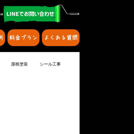
例
料金プラン
よくある質問
屋根塗装
シール工事
壁を防水
家の塗装
壁の修理