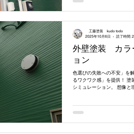
目惚れする我が家へ。暮らし
街並みに差をつける。あな
案。 • 外壁も家の健康診
込む。 お問い合わせ大歓迎
①下塗り２回から (パーフ
工藤塗装 kudo todo
ーフエポ) ②中塗り③上塗り 
2025年10月6日
読了時間: 
(プレミアムサーフエポ) か
外壁塗装 カラ
くお守りいたします🏠 塗装を
ョン
でご覧いただきまして、 誠
塗装は今必要でございますか
ます！.
色選びの失敗への不安」を
るワクワク感」を提供！ 塗
シミュレーション。 想像と
ない色選びは、まずシミュ
の我が家を「リアル」に再現
もう色選びで迷いません。 
を。 シミュレーションで住
します。 想像を超えた美し
色を 家族みんなで楽しむ「