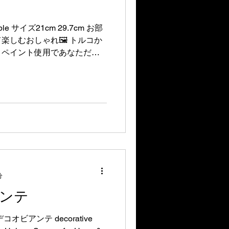
硬化初期のベタつきを軽減
ample サイズ21cm 29.7cm お部
、外壁の色に合わせたコーディ
しむおしゃれ🖼️ トルコか
トペイント使用であなただけ
装する際に、塗膜を汚染しに
彩る特別な一枚！ ...
イ
分
ンテ
ビアンテ decorative