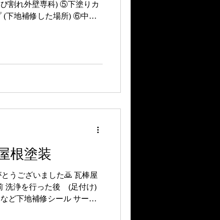
ひび割れ外壁専科) ⑤下塗りカ
(下地補修した場所) ⑥中塗
天(天井)(ケンエース)
jp/products/building/165/ ご依
ありがとうございました🙇
#お風呂場塗装 他と違い時に
ご了承の上でお風呂場天井塗
からお風呂に入らず換気を行
翌日の夜まではお風呂に入ら
。 ビフォー アフター 下地処
ーラー) ②中塗り上塗り(バ
-
materials/biotight10/
屋根塗装
とうございました🙇 瓦棒屋
 洗浄を行った後 (足付け)
目など下地補修シール サーモ
イSI