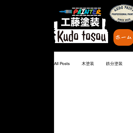
ホーム
All Posts
木塗装
鉄分塗装
下地補修
鉄部塗装
無題
家を塗り変えたい
塗り替えの