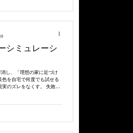
に彩りを添える外壁塗装。 •
たの個性を輝かせるカラー提
断。雨漏り・劣化の前に命を吹き
 ありがとうございました🙇
ェクトシーラー／プレミアムサ
①下塗り2回 (1回目サービス)
2分
ら②中塗り③上塗り 強く美し
ーシミュレーシ
お考えのお客様🙇🏻 ここま
にありがとうございました！
？ 代表職人が正直に診断し
解消し、「理想の家に近づけ
装色を自宅で何度でも試せる
現実のズレをなくす。 失敗し
レーションから。塗り替え後
！ 写真で確認できるから、
家の顔」を着せ替える体験
まいの魅力を最大限に引き出
さへ屋根や外壁のベストな配
色選び」。 一緒に最高の我が