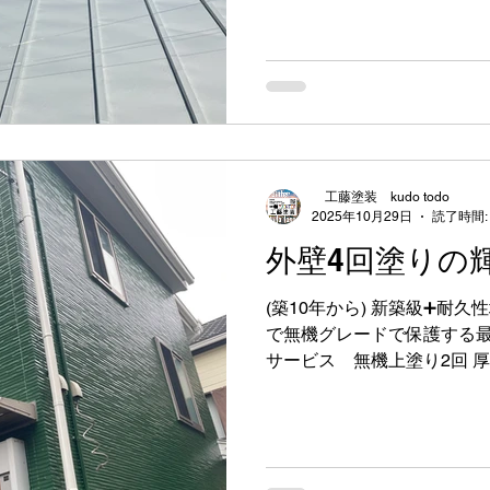
https://www.nipponpaint.co.jp
gad_source=1&gad_campai
AAAABCqd7BWC4eQ2UaG
中塗り③上塗り 下塗り 中塗り
級➕耐久性あり 瓦棒や折半
装が必須 金属屋根は紫外線
ける 塗膜が劣化すると防水
穴あき→雨漏りへ進行 塗装の
工藤塗装 kudo todo
と防錆” 下地処理（ケレン
2025年10月29日
読了時間:
上塗りで紫外線カット・耐久
外壁4回塗りの
年前後 色あせ チョーキン
これが出たら早めの対策が
(築10年から) 新築級➕耐
で無機グレードで保護する最
サービス 無機上塗り2回 厚
回塗り！ 無機グレードと下塗
強レベルのみずみずしい厚
新築の輝きを美しく彩りお家を
せた外壁に、長持ちする鎧を