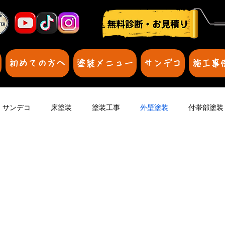
初めての方へ
塗装メニュー
サンデコ
施工事
サンデコ
床塗装
塗装工事
外壁塗装
付帯部塗装
のカテゴリー
雨漏りはどうすれば
壁のひび割れが気になる
時期
防水効果
防水
壁の雨漏り
壁のひび割れ