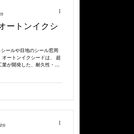
外壁4回塗り！ 自家施工職人
年保証」 わが家の安心を塗り
2分
放置は危険信号！今すぐ無料
オートンイクシ
ちな屋根の劣化。早めの対策
ト！ 建物の寿命を延ばす
グです。 雨漏り、色あせの
する強い美しい「本当の塗
修シールや目地のシール窓周
終わり」にしない。万全のアフ
 オートンイクシードは、 超
合わせください🌈 #カラー
工業が開発した、耐久性・耐
シーリング材」です。 主な
をお勧め使用しております！
も格段に 、柔らかさを維持
わたり性能を維持。促進耐候
ング材の3倍以上の耐久性を
 2分
 特殊成分