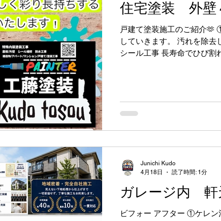
住宅塗装 外壁
戸建て塗装施工のご紹介🫶 
していきます。 汚れを除去
シール工事 長寿命でひび割
リング材！ 超耐久シーリン
リングの寿命が、家の寿命を
雨に強い。だから長持ち。 
シーリング革命。 「外壁の
オートンイクシードは、長
ーリング材。 外壁の継ぎ目
し、雨水の侵入を防ぎます。
や外壁の傷みに直結するた
重要です。 工藤塗装では、
Junichi Kudo
ります。長寿命でひび割れ
4月18日
読了時間: 1分
ング材 オートンイクシード https://
ガレージ内 軒
content/uploads/2023/04/
695f94.pdf ②外壁塗装 
ビフォー アフター ①ケレン
(パーフェクトシーラー