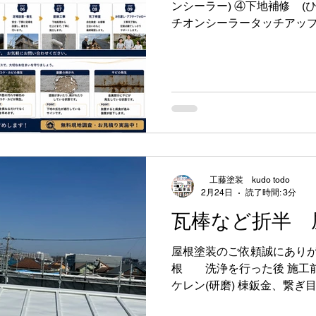
ンシーラー) ④下地補修 (
チオンシーラータッチアップ 
り上塗り(プレミアム無機) 軒
https://www.nipponpaint.co.
頼と施工させていただき誠に
お問い合わせ大歓迎です！ 
環境のリスクもありますが
装も🎵 ※塗装工事前日は
っていただき塗装終了後の
ないでいただく事になります
理後 ①シーラー(カチオンシ
工藤塗装 kudo todo
イオ10)の仕様 https://www.sk
2月24日
読了時間: 3分
kaken.co.jp/product/overcoat-
瓦棒など折半 
屋根塗装のご依頼誠にありが
根 洗浄を行った後 施工前
ケレン(研磨) 棟鈑金、繋ぎ
アイSI遮熱シリコン サーモア