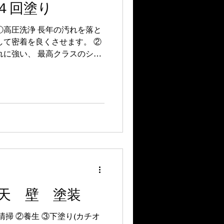
４回塗り
①高圧洗浄 長年の汚れを落と
して密着を良くさせます。 ②
れに強い、 最高クラスのシー
グで、外壁を守り抜く。シー
変える。 ひび割れに強い。
隙間を守る。雨漏りを防ぐ。
弱点を、最強素材で補強。」
期間ひび割れにくい高耐久シ
やサッシ周りをしっかり密着
 シーリングの劣化は雨漏り
め、耐久性の高い材料選びが
長持ちする施工で住まいを守
に強い、最高クラスのシーリ
autochem.co.jp/site/wp-
天 壁 塗装
0241dcd09e79c55a3498096ad1
ALCにはプレミアムフィラー2回
清掃 ②養生 ③下塗り(カチオ