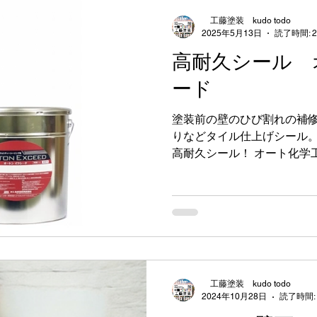
家をデザイン！ 工藤塗装 
工藤塗装 kudo todo
直営と手厚いサービス！ 5
2025年5月13日
読了時間: 
替える。 外壁のひび割れ、
高耐久シール 
診断しませんか？ 見逃しが
で「未来の出費」を大幅カッ
ード
「賢い塗り替え」のタイミン
不安から卒業。家が長持ち
塗装前の壁のひび割れの補
装」 外壁4回塗！ 塗って
りなどタイル仕上げシール。
ターフォロー✨お気軽にお問い
高耐久シール！ オート化学
シミュレーション #外
候性に非常に優れた「超寿命
特徴 工藤塗装ではこちら
🫶 * LSポリマー配合: 新開発の特殊高耐久ポリマーによ
り、従来のシーリング材より
し、ひび割れしにくい。 * 高耐候性: 紫外線や雨水などに
よる劣化に強く、長期間に
性試験では、一般的なシーリ
工藤塗装 kudo todo
示す結果も。 * 高耐久性: 建物の動きに追従する柔軟性が
2024年10月28日
読了時間:
あり、繰り返しの伸縮にも強い。 * 汚れにくい: