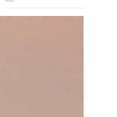
上塗り施行中 錆などの腐食から守る鉄部塗装 錆を
放っておくと腐食が始まりボロボロと崩れ始めて
しまう前に強く美しく塗装をおすすめ致します！ #
鉄塗装 #鉄扉塗装 #鉄骨塗装 #鉄塗り替え #錆除去
鉄骨階段 鉄骨階段床中塗り ファインシリコンフ
レッシュ2 ビフォー アフター 鉄分屋根塗装 #ガル
バ屋根塗装 #屋根塗装 ①ケレン研磨 ②下塗り(サ
ーモアイプライマー) ③遮熱シリコン (サーモア
イSI) #シャッター塗装 ➕文字書き復元 鉄骨階段
塗装 ファインシリコンフレッシュ2 折半裏デッキ
塗装 ファインシリコンフレッシュ2 おまけ🫶 お風
呂場壁塗装 玄関前防水トップコート ありがとうご
ざいました！ お気軽にお問い合わせください🙇🏻