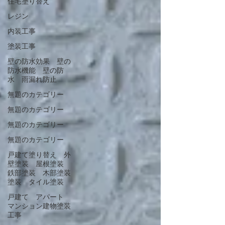
住宅塗り替え
レジン
内装工事
塗装工事
壁の防水効果 壁の
防水機能 壁の防
水 雨漏れ防止
無題のカテゴリー
無題のカテゴリー
無題のカテゴリー
無題のカテゴリー
戸建て塗り替え 外
壁塗装 屋根塗装
鉄部塗装 木部塗装
塗装 タイル塗装
戸建て アパート
マンション建物塗装
工事