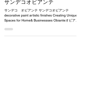
工藤塗装 kudo todo
2023年9月8日
読了時間: 2分
サンデコオビアンテ
サンデコ オビアンテ サンデコオビアンテ
decorative paint artistic finishes Creating Unique
Spaces for Home& Businessses Obianteオビアン
テ 大理石の粉末と天然石灰をベースに作られてい
る、ペースト状のペイント。ワンコートで凹凸の
あるテクスチャーやステンシルなどの装飾・デコ
レーションをしやすい塗り壁材。自然な石灰が含
まれているため、細菌やカビなどを防ぐ成分が含
まれている。 人の手によって創り出す多彩な表情
は、ペイントじゃなきゃ味わうことが出来ない。
本当の色の深みや質感、あたたかみは感じること
ができない。 SANDECO（サンデコ）のペイント
を使うことで、個性豊かな本物のテクスチャーと
人の手によって生まれる愛着のある空間をお造り
いたします。 HISTORY SANDECO（サンデコ）社
は、トルコに本社を置き、世界40カ国以上に塗料