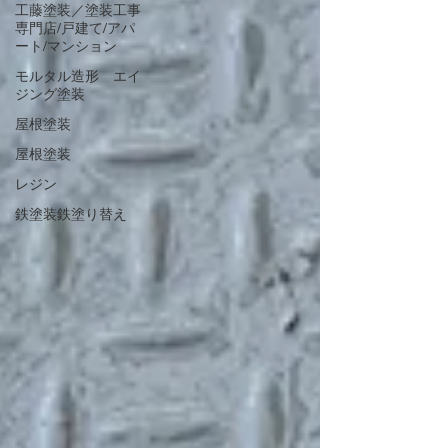
工藤塗装／塗装工事
専門店/戸建て/アパ
ート/マンション
モルタル造形 エイ
ジング塗装
屋根塗装
屋根塗装
レジン
鉄塗装鉄塗り替え