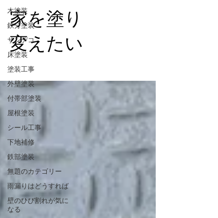
木塗装
家を塗り
鉄分塗装
変えたい
サンデコ
床塗装
塗装工事
外壁塗装
付帯部塗装
屋根塗装
シール工事
下地補修
鉄部塗装
無題のカテゴリー
雨漏りはどうすれば
壁のひび割れが気に
なる