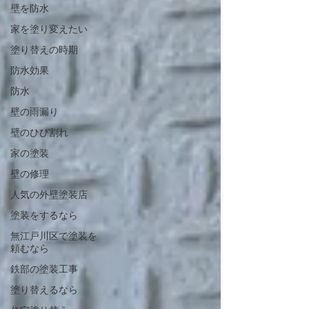
壁を防水
家を塗り変えたい
塗り替えの時期
防水効果
防水
壁の雨漏り
壁のひび割れ
家の塗装
壁の修理
人気の外壁塗装店
塗装をするなら
無江戸川区で塗装を
頼むなら
鉄部の塗装工事
塗り替えるなら