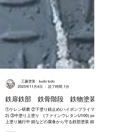
工藤塗装 kudo todo
2025年11月4日
読了時間: 1分
鉄扉鉄部 鉄骨階段 鉄物塗装
①ケレン研磨 ②下塗り錆止め(ハイポンプライマー
2) ③中塗り上塗り (ファインウレタンU100) ps