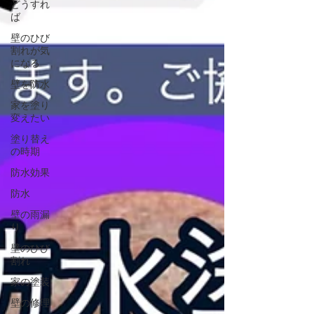
どうすれ
ば
壁のひび
割れが気
になる
壁を防水
家を塗り
変えたい
塗り替え
の時期
防水効果
防水
壁の雨漏
り
壁のひび
割れ
家の塗装
壁の修理