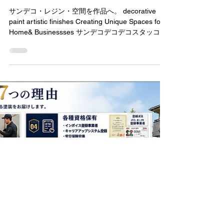
5月4日
読了時間: 3分
内装特殊塗装サンプル
サンデコ・レジン・空間を作品へ。 decorative
paint artistic finishes Creating Unique Spaces for
Home& Businessses サンデコデコデコスタッコマ
ーブル⇩ #サンデコデコデコスタッコ 大理石調を作
り出すことが出来る あなたの街でサンデコに会え
る！ 大理石調になるペースト状のペイント。水蒸
気透過性が高く表面が呼吸する性質を持つ。重な
り合うテクスチャーによって自然な濃淡が生ま
れ、それを磨くことによって鏡面大理石のような
仕上がりに。 昔から高級ブランドショップやホテ
ルに多く採用されている。マーブリングにするこ
とでリアルな大理石調も創り出せる。 大理石調に
なるペースト状のペイント。水蒸気透過性が高く
表面が呼吸する性質を持つ。重なり合うテクスチ
ャーによって自然な濃淡が生まれ、それを磨くこ
とによって鏡面大理石のような仕上がりに。 昔か
ら高級ブランドショップやホテルに多く採用され