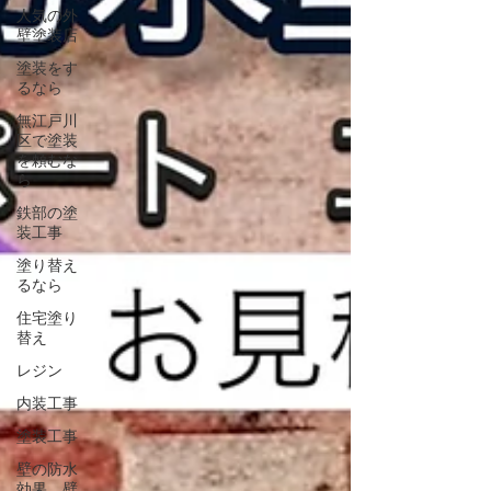
人気の外
壁塗装店
塗装をす
るなら
無江戸川
区で塗装
を頼むな
ら
鉄部の塗
装工事
塗り替え
るなら
住宅塗り
替え
レジン
内装工事
塗装工事
壁の防水
効果 壁