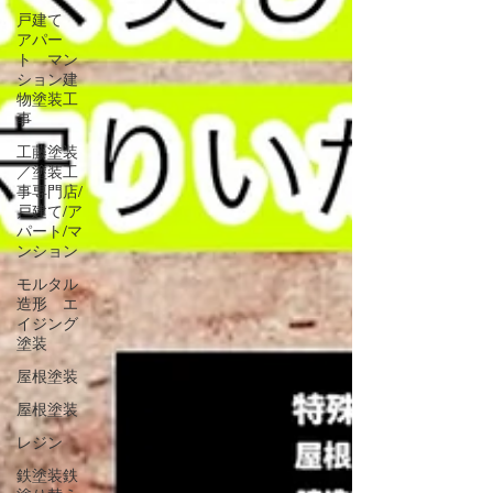
戸建て
アパー
ト マン
ション建
物塗装工
事
工藤塗装
／塗装工
事専門店/
戸建て/ア
パート/マ
ンション
モルタル
造形 エ
イジング
塗装
屋根塗装
屋根塗装
レジン
鉄塗装鉄