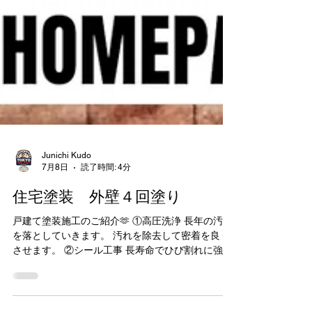
Junichi Kudo
7月8日
読了時間: 4分
住宅塗装 外壁４回塗り
戸建て塗装施工のご紹介🫶 ①高圧洗浄 長年の汚れ
を落としていきます。 汚れを除去して密着を良く
させます。 ②シール工事 長寿命でひび割れに強
い、 最高クラスのシーリング材！ 超耐久シーリン
グで、外壁を守り抜く。シーリングの寿命が、家