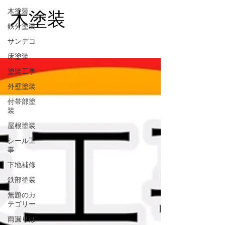
木塗装
木塗装
鉄分塗装
サンデコ
床塗装
塗装工事
外壁塗装
付帯部塗
装
屋根塗装
シール工
事
下地補修
鉄部塗装
無題のカ
テゴリー
雨漏りは