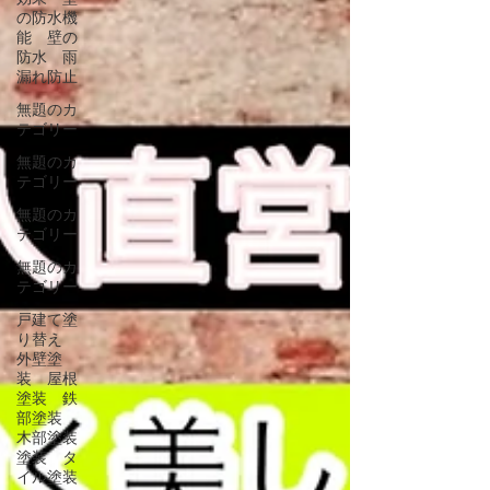
の防水機
能 壁の
防水 雨
漏れ防止
無題のカ
テゴリー
無題のカ
テゴリー
無題のカ
テゴリー
無題のカ
テゴリー
戸建て塗
り替え
外壁塗
装 屋根
塗装 鉄
部塗装
木部塗装
塗装 タ
イル塗装