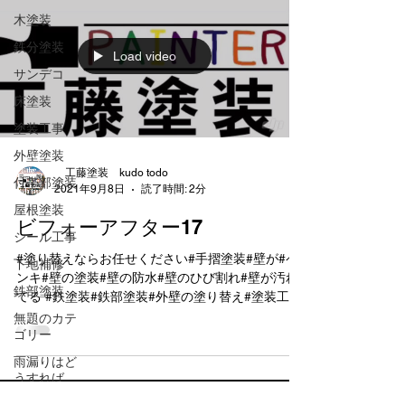
木塗装
鉄分塗装
Load video
サンデコ
床塗装
塗装工事
外壁塗装
工藤塗装 kudo todo
付帯部塗装
2021年9月8日
読了時間: 2分
屋根塗装
ビフォーアフター17
シール工事
#塗り替えならお任せください#手摺塗装#壁が#ペ
下地補修
ンキ#壁の塗装#壁の防水#壁のひび割れ#壁が汚れ
鉄部塗装
てる #鉄塗装#鉄部塗装#外壁の塗り替え#塗装工事
#防水効果#建造物の塗装#建造物塗り替え#綺麗に
無題のカテ
ゴリー
したい#やっぱこれだね#綺麗になる#十人十色#建
造物を塗りたい#家を塗りたい#住宅塗
雨漏りはど
うすれば