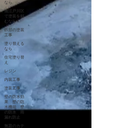
なら
無江戸川区
で塗装を頼
むなら
鉄部の塗装
工事
塗り替える
なら
住宅塗り替
え
レジン
内装工事
塗装工事
壁の防水効
果 壁の防
水機能 壁
の防水 雨
漏れ防止
無題のカテ