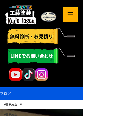
ブログ
All Posts
All Posts