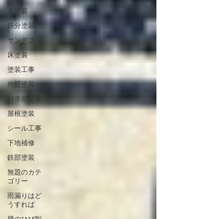
木塗装
鉄分塗装
サンデコ
床塗装
塗装工事
外壁塗装
付帯部塗装
屋根塗装
シール工事
下地補修
鉄部塗装
無題のカテ
ゴリー
雨漏りはど
うすれば