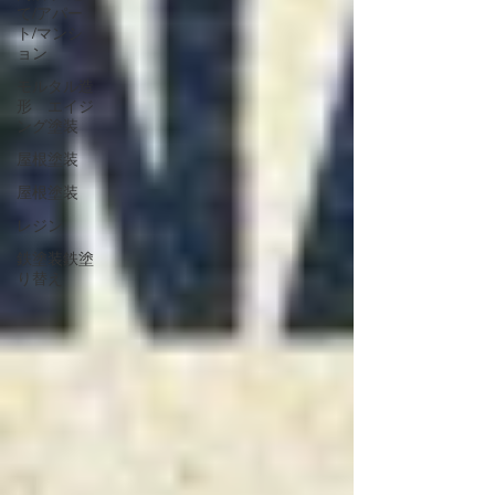
て/アパー
ト/マンシ
ョン
モルタル造
形 エイジ
ング塗装
屋根塗装
屋根塗装
レジン
鉄塗装鉄塗
り替え