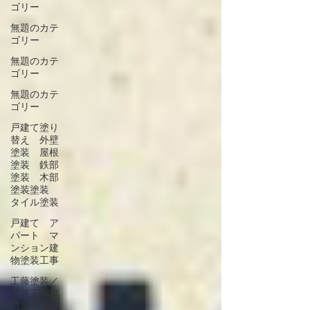
ゴリー
無題のカテ
ゴリー
無題のカテ
ゴリー
無題のカテ
ゴリー
戸建て塗り
替え 外壁
塗装 屋根
塗装 鉄部
塗装 木部
塗装塗装
タイル塗装
戸建て ア
パート マ
ンション建
物塗装工事
工藤塗装／
塗装工事専
門店/戸建