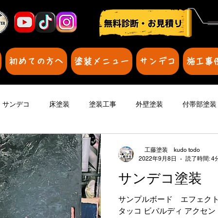
初めての方へ
塗装メニュー
サンデコ
施工事
サンデコ
床塗装
塗装工事
外壁塗装
付帯部塗装
のカテゴリー
雨漏りはどうすれば
壁のひび割れが気になる
工藤塗装 kudo todo
2022年9月8日
読了時間: 4
サンデコ塗装
時期
防水効果
防水
壁の雨漏り
壁のひび割れ
サンプルボード エフェクトペ
タッコ ビバルディ アクセン