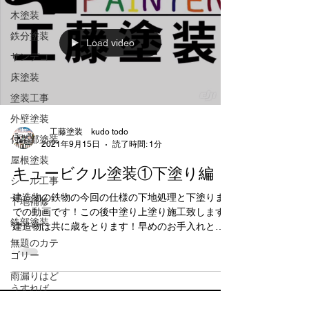
木塗装
鉄分塗装
Load video
サンデコ
床塗装
塗装工事
外壁塗装
工藤塗装 kudo todo
付帯部塗装
2021年9月15日
読了時間: 1分
屋根塗装
キュービクル塗装①下塗り編
シール工事
建造物の鉄物の今回の仕様の下地処理と下塗りま
下地補修
での動画です！この後中塗り上塗り施工致します
鉄部塗装
建造物は共に歳をとります！早めのお手入れと塗
装で守ってあげましょう🏡🌈 #職人直営 #気は心 #
無題のカテ
ゴリー
下地処理が大事 お客様の大切な住宅に想いを込め
て彩り雨漏りに強い美しい家作りに一塗一心務め
雨漏りはど
お守り致します！ お客様の家は美しく輝かせ蘇ら
うすれば
せるそれこそ望みで好きです。 自分の家のように