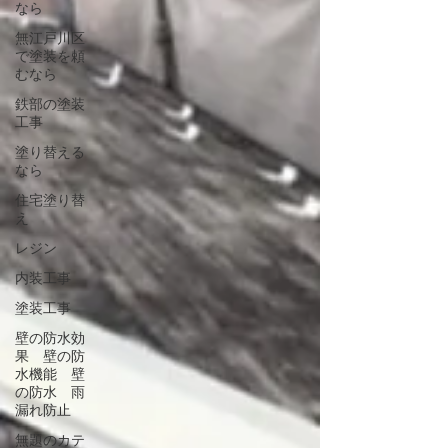
なら
無江戸川区
で塗装を頼
むなら
鉄部の塗装
工事
塗り替える
なら
住宅塗り替
え
レジン
内装工事
塗装工事
壁の防水効
果 壁の防
水機能 壁
の防水 雨
漏れ防止
無題のカテ