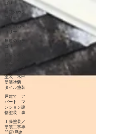
ゴリー
無題のカテ
ゴリー
無題のカテ
ゴリー
無題のカテ
ゴリー
戸建て塗り
替え 外壁
塗装 屋根
塗装 鉄部
塗装 木部
塗装塗装
タイル塗装
戸建て ア
パート マ
ンション建
物塗装工事
工藤塗装／
塗装工事専
門店/戸建