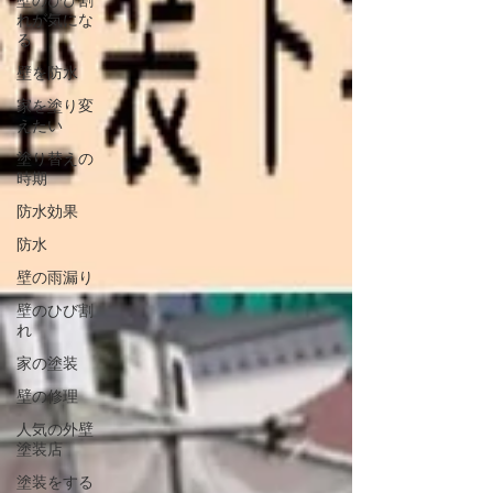
壁のひび割
れが気にな
る
壁を防水
家を塗り変
えたい
塗り替えの
時期
防水効果
防水
壁の雨漏り
壁のひび割
れ
家の塗装
壁の修理
人気の外壁
塗装店
塗装をする