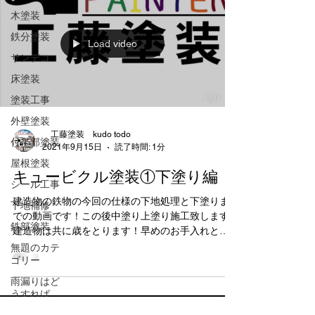
木塗装
鉄分塗装
Load video
サンデコ
床塗装
塗装工事
外壁塗装
工藤塗装 kudo todo
付帯部塗装
2021年9月15日
読了時間: 1分
屋根塗装
キュービクル塗装①下塗り編
シール工事
建造物の鉄物の今回の仕様の下地処理と下塗りま
下地補修
での動画です！この後中塗り上塗り施工致します
鉄部塗装
建造物は共に歳をとります！早めのお手入れと塗
装で守ってあげましょう🏡🌈 #職人直営 #気は心 #
無題のカテ
ゴリー
下地処理が大事 お客様の大切な住宅に想いを込め
て彩り雨漏りに強い美しい家作りに一塗一心務め
雨漏りはど
お守り致します！ お客様の家は美しく輝かせ蘇ら
うすれば
せるそれこそ望みで好きです。 自分の家のように