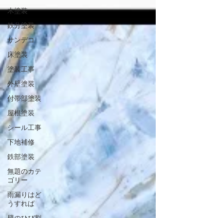
木塗装
鉄分塗装
サンデコ
床塗装
塗装工事
外壁塗装
付帯部塗装
屋根塗装
シール工事
下地補修
鉄部塗装
無題のカテ
ゴリー
雨漏りはど
うすれば