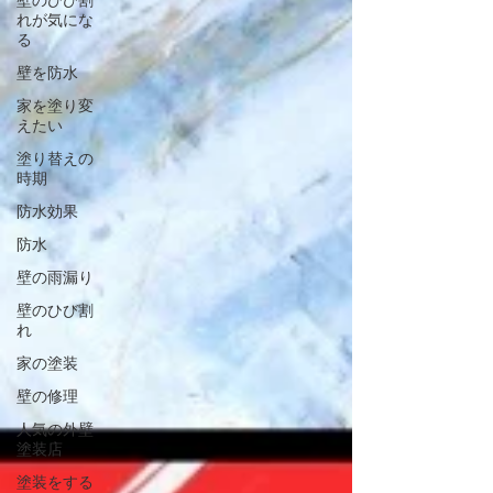
壁のひび割
れが気にな
る
壁を防水
家を塗り変
えたい
塗り替えの
時期
防水効果
防水
壁の雨漏り
壁のひび割
れ
家の塗装
壁の修理
人気の外壁
塗装店
塗装をする