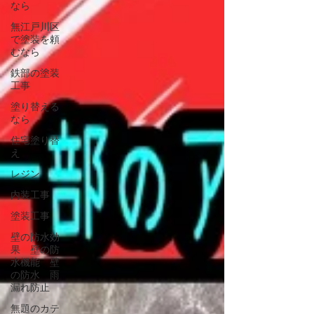
なら
無江戸川区
で塗装を頼
むなら
鉄部の塗装
工事
塗り替える
なら
住宅塗り替
え
レジン
内装工事
塗装工事
壁の防水効
果 壁の防
水機能 壁
の防水 雨
漏れ防止
無題のカテ