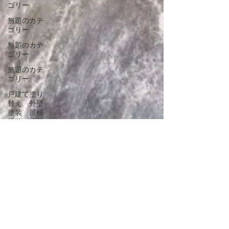
ゴリー
無題のカテ
ゴリー
無題のカテ
ゴリー
無題のカテ
ゴリー
戸建て塗り
替え 外壁
塗装 屋根
塗装 鉄部
塗装 木部
塗装塗装
タイル塗装
戸建て ア
パート マ
ンション建
物塗装工事
工藤塗装／
塗装工事専
門店/戸建