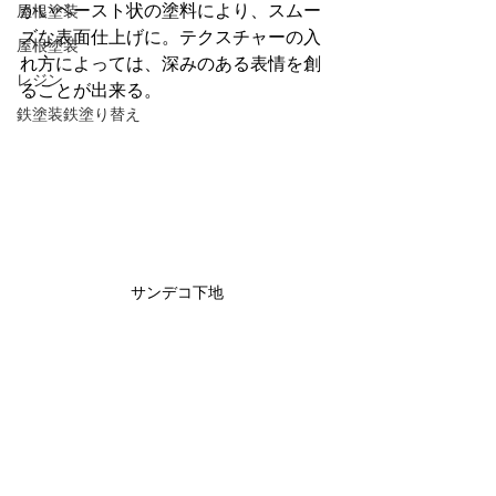
かいペースト状の塗料により、スムー
屋根塗装
ズな表面仕上げに。テクスチャーの入
屋根塗装
れ方によっては、深みのある表情を創
レジン
ることが出来る。
鉄塗装鉄塗り替え
サンデコ下地