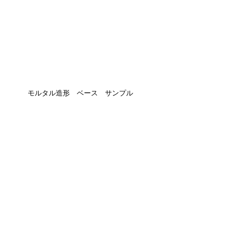
モルタル造形　ベース　サンプル
サンデコ（SANDECO）の**エフェク
トペイント（内部用）**の耐久年数につ
いて、
🔧
サンデコ エフェクトペイント（内部）
の耐久年数