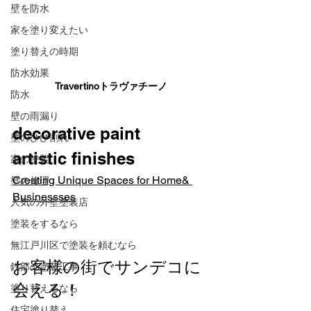
壁を防水
家を塗り変えたい
塗り替えの時期
防水効果
Travertinoトラヴァチーノ
防水
壁の雨漏り
decorative paint 
壁のひび割れ
artistic finishes
家の塗装
Creating Unique Spaces for Home& 
壁の修理
Businessses
人気の外壁塗装店
塗装をするなら
無江戸川区で塗装を頼むなら
お客様の街でサンデコに
鉄部の塗装工事
会える！
塗り替えるなら
住宅塗り替え