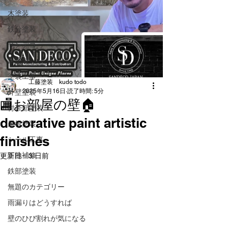
木塗装
鉄分塗装
サンデコ
床塗装
塗装工事
工藤塗装 kudo todo
2025年5月16日
読了時間: 5分
外壁塗装
🏬お部屋の壁🏠
付帯部塗装
decorative paint artistic
屋根塗装
finishes
シール工事
下地補修
更新日：
3 日前
鉄部塗装
無題のカテゴリー
雨漏りはどうすれば
壁のひび割れが気になる