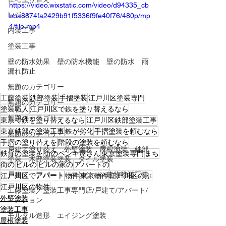
https://video.wixstatic.com/video/d94335_cb
レジン
bba8874fa2429b91f5336f9fe40f76/480p/mp
4/file.mp4
内装工事
塗装工事
壁の防水効果 壁の防水機能 壁の防水 雨
漏れ防止
無題のカテゴリー
工藤塗装
鉄部塗装
手摺塗装
江戸川区塗装専門
無題のカテゴリー
塗装職人
江戸川区で鉄を塗り替えるなら
無題のカテゴリー
東京で鉄を塗り替えるなら
江戸川区鉄部塗装工事
東京鉄部の塗装工事
鉄が劣化
手摺塗装を頼むなら
無題のカテゴリー
手摺の塗り替えを
階段の塗装を頼むなら
戸建て塗り替え 外壁塗装 屋根塗装 鉄部
鉄扉の塗装を
街のペンキ屋さん
東京塗装専門
まち
塗装 木部塗装塗装 タイル塗装
街の
ビルの
ビルの家の
アパートの
戸建て アパート マンション建物塗装工事
江戸川区でアパート
物件
東京物件
江戸川区のぶ
江戸川区の物件
工藤塗装／塗装工事専門店/戸建て/アパート/
外壁塗装
マンション
塗装工事
モルタル造形 エイジング塗装
屋根塗装