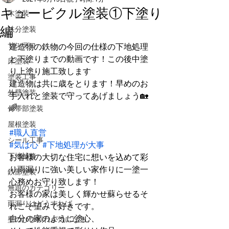
キュービクル塗装①下塗り
木塗装
編
鉄分塗装
サンデコ
建造物の鉄物の今回の仕様の下地処理
と下塗りまでの動画です！この後中塗
床塗装
り上塗り施工致します
塗装工事
建造物は共に歳をとります！早めのお
外壁塗装
手入れと塗装で守ってあげましょう🏡
🌈
付帯部塗装
屋根塗装
#職人直営
シール工事
#気は心
#下地処理が大事
下地補修
お客様の大切な住宅に想いを込めて彩
り雨漏りに強い美しい家作りに一塗一
鉄部塗装
心務めお守り致します！
無題のカテゴリー
お客様の家は美しく輝かせ蘇らせるそ
雨漏りはどうすれば
れこそ望みで好きです。
自分の家のように塗心、
壁のひび割れが気になる