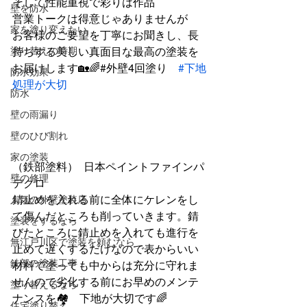
そして性能重視で彩りは作品
壁を防水
営業トークは得意じゃありませんが
家を塗り変えたい
お客様のご要望を丁寧にお聞きし、長
塗り替えの時期
持ちする美しい真面目な最高の塗装を
お届けします🏡🌈#外壁4回塗り　
#下地
防水効果
処理が大切
防水
壁の雨漏り
壁のひび割れ
家の塗装
（鉄部塗料）  日本ペイントファインパ
壁の修理
デクロ　　　
錆止めを入れる前に全体にケレンをし
人気の外壁塗装店
て傷んだところも削っていきます。錆
塗装をするなら
びたところに錆止めを入れても進行を
無江戸川区で塗装を頼むなら
止めて遅くするだけなので表からいい
鉄部の塗装工事
材料で塗っても中からは充分に守れま
せんので劣化する前にお早めのメンテ
塗り替えるなら
ナンスを🏘　下地が大切です🌈
住宅塗り替え