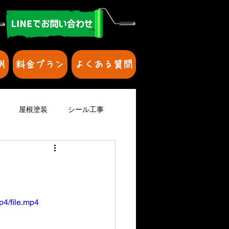
例
料金プラン
よくある質問
屋根塗装
シール工事
壁を防水
家の塗装
壁の修理
p4/file.mp4