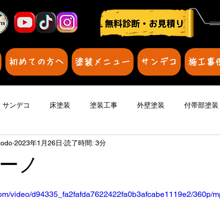
初めての方へ
塗装メニュー
サンデコ
施工事
サンデコ
床塗装
塗装工事
外壁塗装
付帯部塗装
odo
2023年1月26日
読了時間: 3分
のカテゴリー
雨漏りはどうすれば
壁のひび割れが気になる
ーノ
時期
防水効果
防水
壁の雨漏り
壁のひび割れ
ic.com/video/d94335_fa2fafda7622422fa0b3afcabe1119e2/360p/m