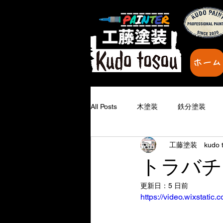
ホーム
All Posts
木塗装
鉄分塗装
工藤塗装 kudo t
下地補修
鉄部塗装
無題
トラバチ
更新日：
5 日前
家を塗り変えたい
塗り替えの
https://video.wixstat