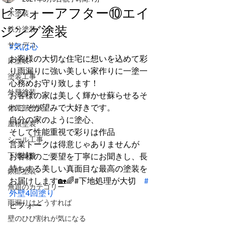
ビフォーアフター⑩エイ
木塗装
ジング塗装
鉄分塗装
サンデコ
#気は心
お客様の大切な住宅に想いを込めて彩
床塗装
り雨漏りに強い美しい家作りに一塗一
塗装工事
心務めお守り致します！
外壁塗装
お客様の家は美しく輝かせ蘇らせるそ
れこそが望みで大好きです。
付帯部塗装
自分の家のように塗心、
屋根塗装
そして性能重視で彩りは作品
シール工事
営業トークは得意じゃありませんが
下地補修
お客様のご要望を丁寧にお聞きし、長
持ちする美しい真面目な最高の塗装を
鉄部塗装
お届けします🏡🌈#下地処理が大切　
#
無題のカテゴリー
外壁4回塗り
雨漏りはどうすれば
ビフォー
壁のひび割れが気になる