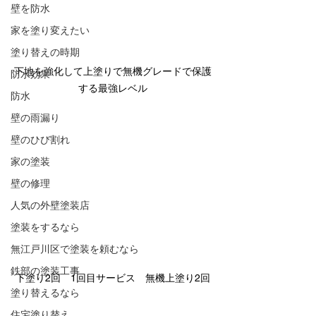
壁を防水
家を塗り変えたい
塗り替えの時期
下地を強化して上塗りで無機グレードで保護
防水効果
する最強レベル
防水
壁の雨漏り
壁のひび割れ
家の塗装
壁の修理
人気の外壁塗装店
塗装をするなら
無江戸川区で塗装を頼むなら
鉄部の塗装工事
下塗り2回　1回目サービス　無機上塗り2回
塗り替えるなら
住宅塗り替え