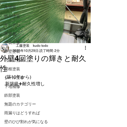
木塗装
鉄分塗装
サンデコ
床塗装
塗装工事
工藤塗装 kudo todo
2025年10月29日
読了時間: 2分
外壁塗装
外壁4回塗りの輝きと耐久
付帯部塗装
性
屋根塗装
(築10年から)
シール工事
新築級➕耐久性増し
下地補修
鉄部塗装
無題のカテゴリー
雨漏りはどうすれば
壁のひび割れが気になる