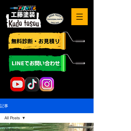
記事
All Posts
All Posts