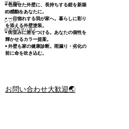
屋根塗装
• 色褪せた外壁に、長持ちする鎧を新築
の感動をあなたに。
屋根塗装
• 一目惚れする我が家へ。暮らしに彩り
レジン
を添える外壁塗装。
鉄塗装鉄塗り替え
• 街並みに差をつける。あなたの個性を
輝かせるカラー提案。
• 外壁も家の健康診断。雨漏り・劣化の
前に命を吹き込む。
お問い合わせ大歓迎🌏