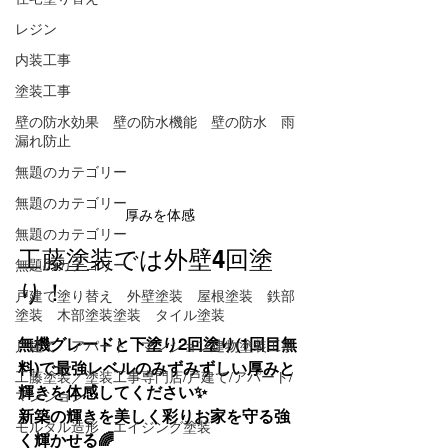
レジン
内装工事
塗装工事
壁の防水効果 壁の防水機能 壁の防水 雨
漏れ防止
無題のカテゴリー
無題のカテゴリー
厚みを体感
無題のカテゴリー
工藤塗装では外壁4回塗
無題のカテゴリー
り！
戸建て塗り替え 外壁塗装 屋根塗装 鉄部
塗装 木部塗装塗装 タイル塗装
無機グレードと下塗り2回塗り(1回目無
戸建て アパート マンション建物塗装工事
料)で最強レベルのみずみずしい厚みと
工藤塗装／塗装工事専門店/戸建て/アパート/
輝きを体感してください✨
マンション
新築の輝きを美しく彩りお家を守る強
モルタル造形 エイジング塗装
く輝かせる🌈