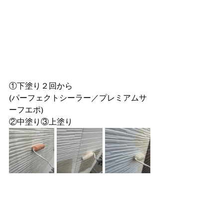
①下塗り２回から
(パーフェクトシーラー／プレミアムサ
ーフエポ)
②中塗り③上塗り